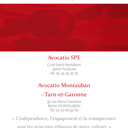
Avocatio SPE
5 rue Saint Pantaleon
31000 Toulouse
Tél. 05 34 25 92 74
Avocatio Montauban
- Tarn-et-Garonne
35 rue Pierre Gamarra
82000 MONTAUBAN
Tél. 05 63 66 92 60
« L'indépendance, l'engagement & la transparence
sont les principes éthiques de notre cabinet. »