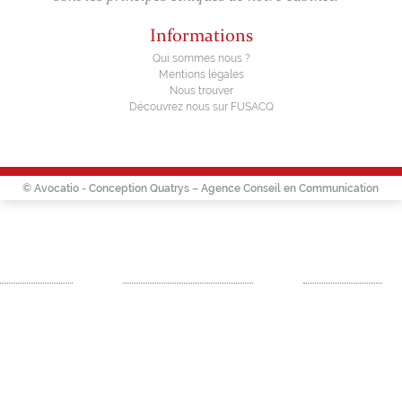
Informations
Qui sommes nous ?
Mentions légales
Nous trouver
Découvrez nous sur FUSACQ
© Avocatio - Conception
Quatrys – Agence Conseil en Communication
t Commercial
Fusion – Acquisition
Droit social